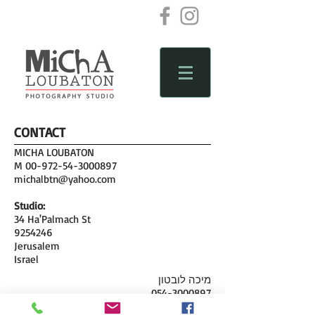
CONTACT
MICHA LOUBATON
M
00-972-54-3000897
michalbtn@yahoo.com
Studio:
34 Ha'Palmach St
9254246
Jerusalem
Israel
מיכה לובטון
054-3000897
michalbtn@yahoo.com